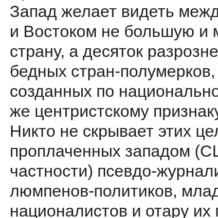
Запад желает видеть межд
и Востоком не большую и 
страну, а десяток разрозн
бедных стран-полумерков,
созданных по национально
же центристскому признаку
Никто не скрывает этих це
проплаченных западом (С
частности) псевдо-журнал
люмпенов-политиков, мла
националистов и отару их