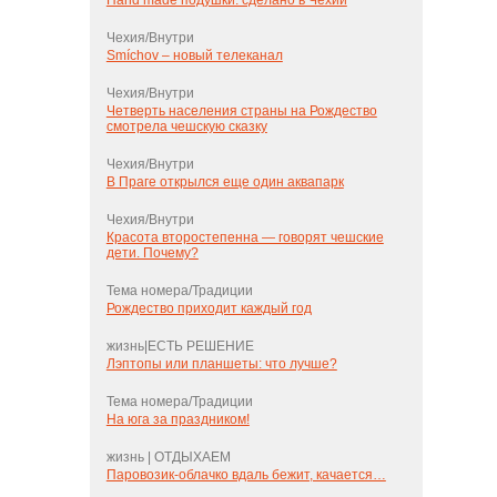
Hand made подушки: сделано в Чехии
Чехия/Внутри
Smíchov – новый телеканал
Чехия/Внутри
Четверть населения страны на Рождество
смотрела чешскую сказку
Чехия/Внутри
В Праге открылся еще один аквапарк
Чехия/Внутри
Красота второстепенна — говорят чешские
дети. Почему?
Тема номера/Традиции
Рождество приходит каждый год
жизнь|ЕСТЬ РЕШЕНИЕ
Лэптопы или планшеты: что лучше?
Тема номера/Традиции
На юга за праздником!
жизнь | ОТДЫХАЕМ
Паровозик-облачко вдаль бежит, качается…