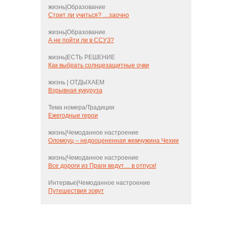
жизнь|Образование
Стоит ли учиться? …заочно
жизнь|Образование
А не пойти ли в ССУЗ?
жизнь|ЕСТЬ РЕШЕНИЕ
Как выбрать солнцезащитные очки
жизнь | ОТДЫХАЕМ
Взрывная кукуруза
Тема номера/Традиции
Ежегодные герои
жизнь|Чемоданное настроение
Оломоуц – недооцененная жемчужина Чехии
жизнь|Чемоданное настроение
Все дороги из Праги ведут… в отпуск!
Интервью|Чемоданное настроение
Путешествия зовут