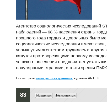
Агентство социологических исследований S
наблюдений — 68 % населения страны горды т
прошлого года гордых и довольных было мен
социологические исследования имеют свои, 
упомянутым агентством трудилась и другая к
кажутся противоречащими первому исследов
чешского населения предпочитает уехать жи
популярными странами, с точки зрения ПМЖ,
Посмотреть
точки распространения
журнала ARTEK
83
Нравится
Не нравится