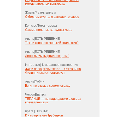
Недовольные и несогласные, или О
международных конкурсах
Жизнь/Размышляем
О бедном журнале замолвите слово
Конкурс/Тема номера
Самые нелепые конкурсы мира
жизнь|ЕСТЬ РЕШЕНИЕ
Так ли страшен женский коллектив?
жизнь|ЕСТЬ РЕШЕНИЕ
Легко ли быть фрилансером?
Интервью|Чемоданное настроение
Живи легко, живи тепло… О жизни на
Филиппинах из первых уст
жизнь|Фобии
Взгляни в глаза своему страху
Чехия/Внутри
ТЕПЛИЦЕ — не надо далеко ехать за
впечатлениями
прага | ВНУТРИ
К нам приехал Трубецкой