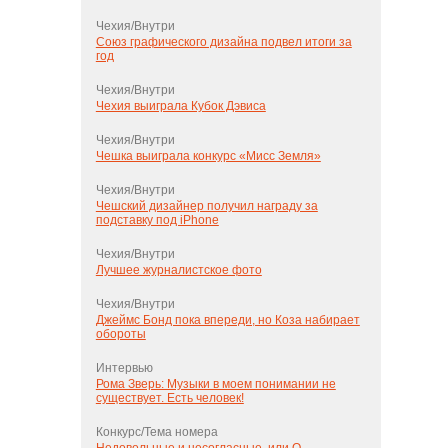
Чехия/Внутри
Союз графического дизайна подвел итоги за
год
Чехия/Внутри
Чехия выиграла Кубок Дэвиса
Чехия/Внутри
Чешка выиграла конкурс «Мисс Земля»
Чехия/Внутри
Чешский дизайнер получил награду за
подставку под iPhone
Чехия/Внутри
Лучшее журналистское фото
Чехия/Внутри
Джеймс Бонд пока впереди, но Коза набирает
обороты
Интервью
Рома Зверь: Музыки в моем понимании не
существует. Есть человек!
Конкурс/Тема номера