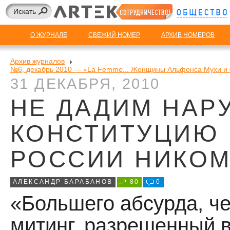
О ЖУРНАЛЕ
СВЕЖИЙ НОМЕР
АРХИВ НОМЕРОВ
Архив журналов
№6, декабрь 2010 — «La Femme... Женщины Альфонса Мухи и 
31 ДЕКАБРЯ, 2010
НЕ ДАДИМ НАР
КОНСТИТУЦИЮ
РОССИИ НИКОМ
АЛЕКСАНДР БАРАБАНОВ
80
0
«Большего абсурда, ч
митинг, разрешенный в