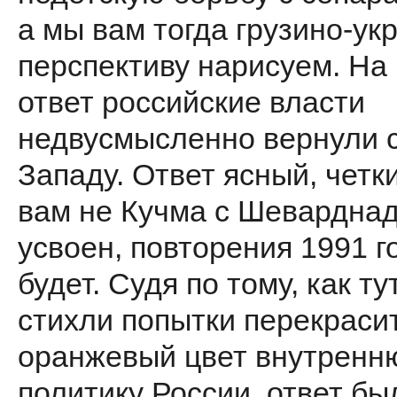
а мы вам тогда грузино-ук
перспективу нарисуем. На 
ответ российские власти
недвусмысленно вернули 
Западу. Ответ ясный, четки
вам не Кучма с Шеварднад
усвоен, повторения 1991 г
бу­дет. Судя по тому, как ту
стихли попытки перекраси
оранжевый цвет внутрен
политику России, ответ бы