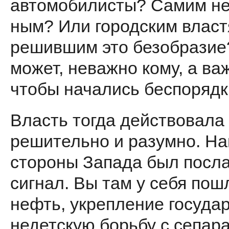
автомобилисты? Самим не
ным? Или городским власт
решившим это безобразие
может, неважно кому, а ва
чтобы нача­лись беспоряд
Власть тогда действовала 
решительно и разумно. На
сторо­ны Запада был посл
сигнал. Вы там у себя пош
нефть, укрепление государ
недетскую борьбу с се­пар