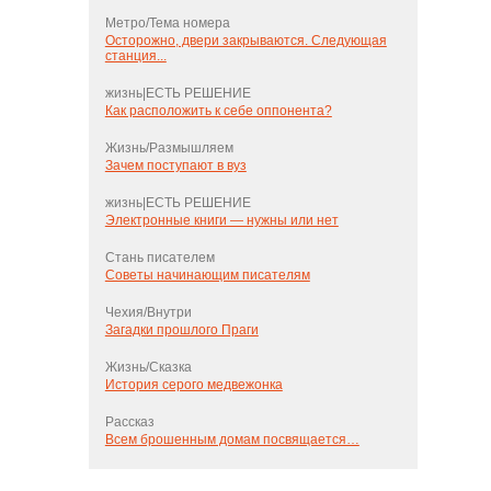
Метро/Тема номера
Осторожно, двери закрываются. Следующая
станция...
жизнь|ЕСТЬ РЕШЕНИЕ
Как расположить к себе оппонента?
Жизнь/Размышляем
Зачем поступают в вуз
жизнь|ЕСТЬ РЕШЕНИЕ
Электронные книги — нужны или нет
Стань писателем
Советы начинающим писателям
Чехия/Внутри
Загадки прошлого Праги
Жизнь/Сказка
История серого медвежонка
Рассказ
Всем брошенным домам посвящается…