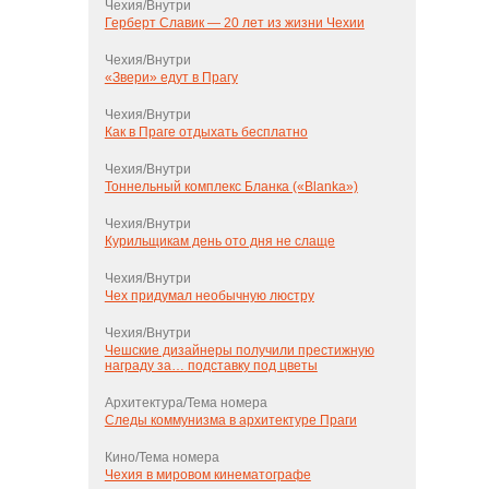
Чехия/Внутри
Герберт Славик — 20 лет из жизни Чехии
Чехия/Внутри
«Звери» едут в Прагу
Чехия/Внутри
Как в Праге отдыхать бесплатно
Чехия/Внутри
Тоннельный комплекс Бланка («Blanka»)
Чехия/Внутри
Курильщикам день ото дня не слаще
Чехия/Внутри
Чех придумал необычную люстру
Чехия/Внутри
Чешские дизайнеры получили престижную
награду за… подставку под цветы
Архитектура/Тема номера
Следы коммунизма в архитектуре Праги
Кино/Тема номера
Чехия в мировом кинематографе