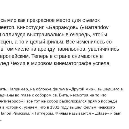
есь мир как прекрасное место для съемок
меется. Киностудия «Баррандов» («Barrandov
ы Голливуда выстраивались в очередь, чтобы
 сцен, а то и целый фильм. Все изменилось со
в том числе на аренду павильонов, увеличились
европейским. Теперь в стране снимаются в
лед Чехия в мировом кинематографе успела
учать. Например, на обложке фильма «Другой мир», вышедшего в
адчаны во главе с собором св. Вита, несмотря на то что
Антитеррор»» все тот же собор расположился прямо посреди
я в историю, узнаем, что в 1932 году вышел фильм чешского
Папой Римским, и Гитлером. Фильм называется «Extase» и был
.