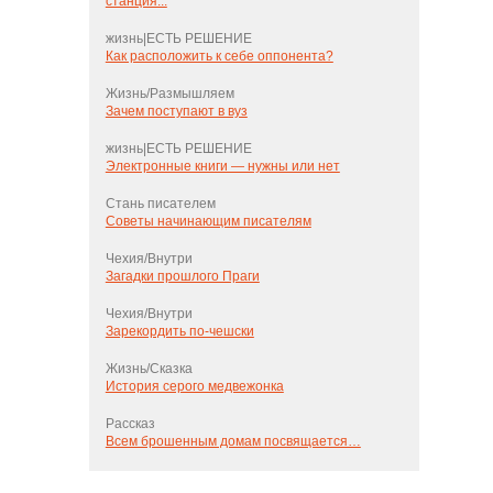
станция...
жизнь|ЕСТЬ РЕШЕНИЕ
Как расположить к себе оппонента?
Жизнь/Размышляем
Зачем поступают в вуз
жизнь|ЕСТЬ РЕШЕНИЕ
Электронные книги — нужны или нет
Стань писателем
Советы начинающим писателям
Чехия/Внутри
Загадки прошлого Праги
Чехия/Внутри
Зарекордить по-чешски
Жизнь/Сказка
История серого медвежонка
Рассказ
Всем брошенным домам посвящается…