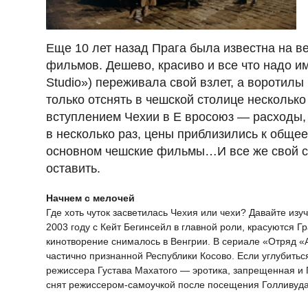
Еще 10 лет назад Прага была известна на в
фильмов. Дешево, красиво и все что надо и
Studio») переживала свой взлет, а воротил
только отснять в чешской столице несколько
вступлением Чехии в Е вросоюз — расходы, 
в несколько раз, цены приблизились к обще
основном чешские фильмы…И все же свой с
оставить.
Начнем с мелочей
Где хоть чуток засветилась Чехия или чехи? Давайте из
2003 году с Кейт Бегинсейл в главной роли, красуются Гр
кинотворение снималось в Венгрии. В сериале «Отряд «
частично признанной Республики Косово. Если углубитьс
режиссера Густава Махатого — эротика, запрещенная и 
снят режиссером-самоучкой после посещения Голливуда