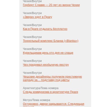
Чехия/Внутри
Герберт Славик — 20 лет из жизни Чехии
Чехия/Внутри
«Звери» едут в Прагу
Чехия/Внутри
Как в Праге отдыхать бесплатно
Чехия/Внутри
Тоннельный комплекс Бланка («Blanka»)
Чехия/Внутри
Курильщикам день ото дня не слаще
Чехия/Внутри
Чех придумал необычную люстру
Чехия/Внутри
Чешские дизайнеры получили престижную
награду за… подставку под цветы
Архитектура/Тема номера
Следы коммунизма в архитектуре Праги
Метро/Тема номера
Осторожно, двери закрываются. Следующая