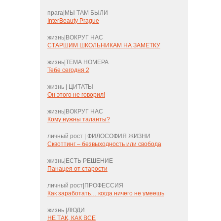
прага|МЫ ТАМ БЫЛИ
InterBeauty Prague
жизнь|ВОКРУГ НАС
СТАРШИМ ШКОЛЬНИКАМ НА ЗАМЕТКУ
жизнь|ТЕМА НОМЕРА
Тебе сегодня 2
жизнь | ЦИТАТЫ
Он этого не говорил!
жизнь|ВОКРУГ НАС
Кому нужны таланты?
личный рост | ФИЛОСОФИЯ ЖИЗНИ
Сквоттинг – безвыходность или свобода
жизнь|ЕСТЬ РЕШЕНИЕ
Панацея от старости
личный рост|ПРОФЕССИЯ
Как заработать… когда ничего не умеешь
жизнь |ЛЮДИ
НЕ ТАК, КАК ВСЕ