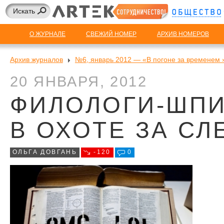
О ЖУРНАЛЕ
СВЕЖИЙ НОМЕР
АРХИВ НОМЕРОВ
Архив журналов
№6, январь 2012 — «В погоне за временем 
20 ЯНВАРЯ, 2012
ФИЛОЛОГИ-ШП
В ОХОТЕ ЗА СЛ
ОЛЬГА ДОВГАНЬ
-120
0