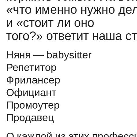
«что именно нужно де
и «стоит ли оно
того?» ответит наша с
Няня — babysitter
Репетитор
Фрилансер
Официант
Промоутер
Продавец
О каждой из этих професс