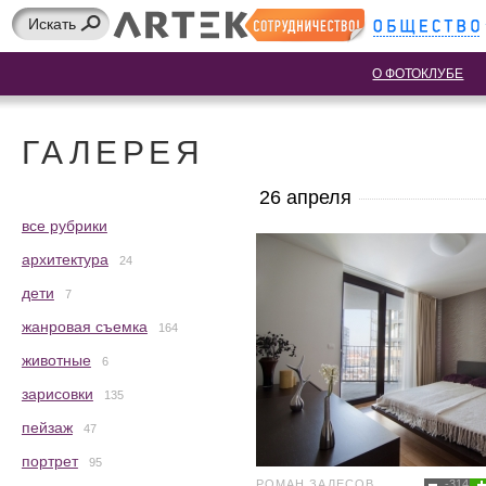
О ФОТОКЛУБЕ
ГАЛЕРЕЯ
26 апреля
все рубрики
архитектура
24
дети
7
жанровая съемка
164
животные
6
зарисовки
135
пейзаж
47
портрет
95
РОМАН ЗАЛЕСОВ
-314