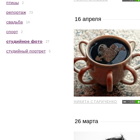
птицы
2
репортаж
73
16 апреля
свадьба
14
спорт
2
студийное фото
27
студийный портрет
5
НИКИТА СТАРИЧЕНКО
-190
26 марта