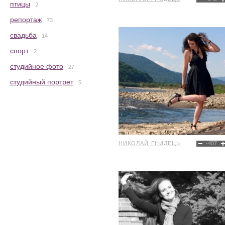
птицы
2
репортаж
73
свадьба
14
спорт
2
студийное фото
27
студийный портрет
5
НИКОЛАЙ ГНИДЕЦЬ
-407