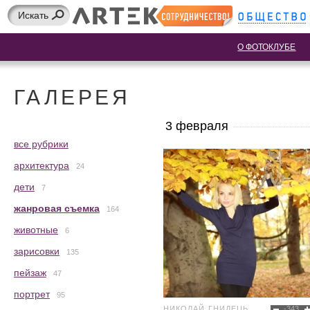
О ФОТОКЛУБЕ
ГАЛЕРЕЯ
3 февраля
все рубрики
архитектура
24
дети
7
жанровая съемка
164
животные
6
зарисовки
135
пейзаж
47
портрет
95
НИКОЛАЙ ГНИДЕЦЬ
-343