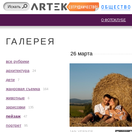
О ФОТОКЛУБЕ
ГАЛЕРЕЯ
26 марта
все рубрики
архитектура
24
дети
7
жанровая съемка
164
животные
6
зарисовки
135
пейзаж
47
портрет
95
JAN VERNER
-182