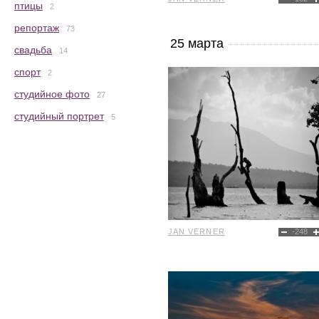
птицы
2
репортаж
73
25 марта
свадьба
14
спорт
2
студийное фото
27
студийный портрет
5
JAN VERNER
-248