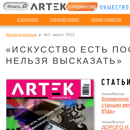
О ЖУРНАЛЕ
СВЕЖИЙ НОМЕР
АРХИВ НОМЕРОВ
Архив журналов
№3, август 2012
«ИСКУССТВО ЕСТЬ ПО
НЕЛЬЗЯ ВЫСКАЗАТЬ»
Чехия/Внутри
Временное 
станции ме
třída»
Чехия/Внутри
ДОРОГО И