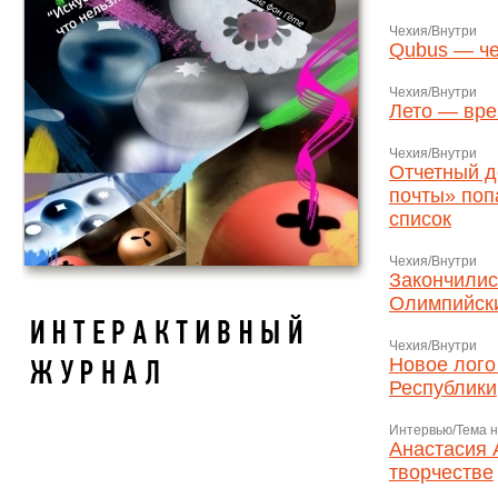
Чехия/Внутри
Qubus — че
Чехия/Внутри
Лето — вр
Чехия/Внутри
Отчетный д
почты» поп
список
Чехия/Внутри
Закончилис
Олимпийск
Чехия/Внутри
Новое лого
Республики
Интервью/Тема 
Анастасия 
творчестве