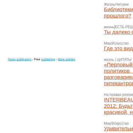
Жизнь/Читаем
Библиотеки
прошлого?
жизнь|ЕСТЬ РЕ
Ты далеко 
Мир/Искусство
Где это ви
Open publication
- Free
publishing
-
More articles
жизнь | ЦИТАТЫ
«Перловый»
политиков,
разговарива
питекантро
На правах рекл
INTERBEA
2012: Будьт
красивой, н
Мир/Искусство
Удивительн