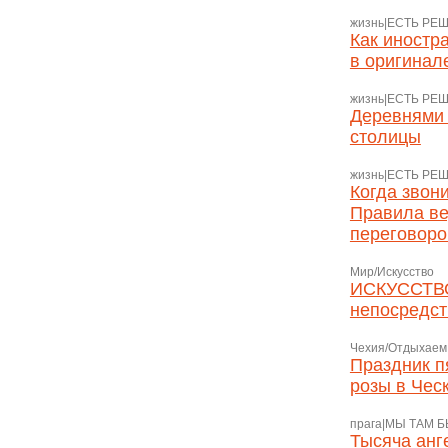
жизнь|ЕСТЬ РЕ
Как иностр
в оригинал
жизнь|ЕСТЬ РЕ
Деревнями
столицы
жизнь|ЕСТЬ РЕ
Когда звон
Правила в
переговоро
Мир/Искусство
ИСКУССТВ
непосредст
Чехия/Отдыхаем
Праздник п
розы в Чес
прага|МЫ ТАМ 
Тысяча анг