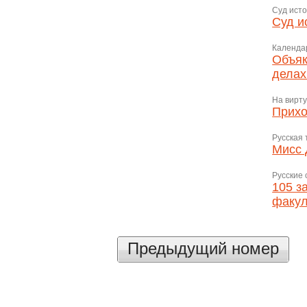
Суд исто
Суд и
Календар
Объяк
делах
На вирт
Прихо
Русская 
Мисс 
Русские 
105 з
факул
Предыдущий номер