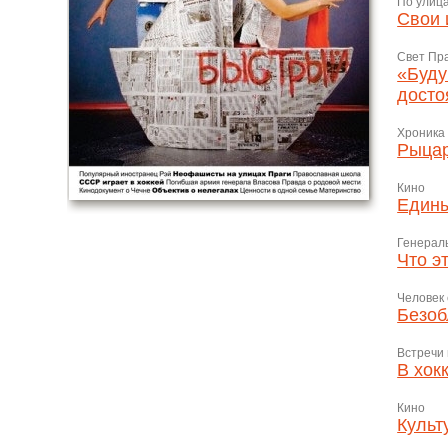
По улиц
Свои 
Свет Пр
«Буду
досто
Хроника
Рыцар
Кино
Едины
Генерал
Что э
Человек
Безоб
Встречи 
В хок
Кино
Культ