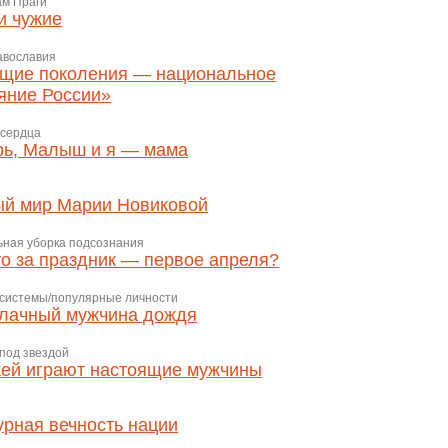
ам Праги
и чужие
авославия
щие поколения — национальное
яние России»
 сердца
ь, Малыш и я — мама
й мир Марии Новиковой
ьная уборка подсознания
то за праздник — первое апреля?
 системы/популярные личности
лачный мужчина дождя
под звездой
кей играют настоящие мужчины
урная вечность нации