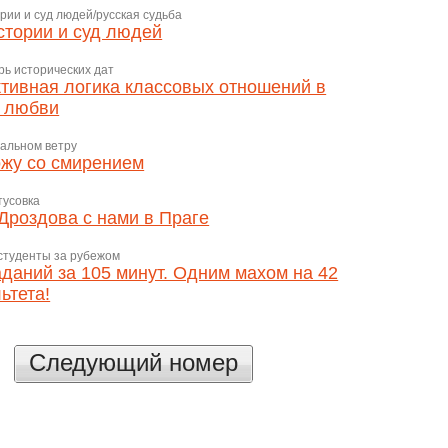
рии и суд людей/русская судьба
стории и суд людей
ь исторических дат
тивная логика классовых отношений в
 любви
уальном ветру
жу со смирением
тусовка
Дроздова с нами в Праге
студенты за рубежом
аданий за 105 минут. Одним махом на 42
ьтета!
Следующий номер