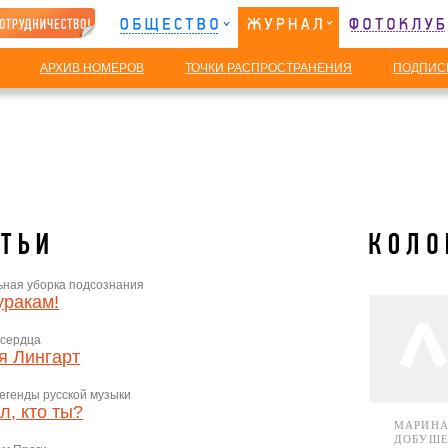
АРХИВ НОМЕРОВ
ТОЧКИ РАСПРОСТРАНЕНИЯ
ПОДПИС
ьная уборка подсознания
уракам!
 сердца
я Лингарт
егенды русской музыки
л, кто ты?
МАРИН
ДОБУШЕ